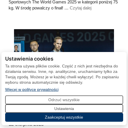
Sportowych The World Games 2025 w kategorii poniżej 75
kg. W środę powalczy o finał! …
Czytaj dalej
Ustawienia cookies
Ta strona używa plików cookie. Część z nich jest niezbędna do
działania serwisu. Inne, np. analityczne, uruchamiamy tylko za
Twoją zgodą. Możesz je w każdej chwili wyłączyć. Po zapisaniu
wyboru strona automatycznie się odświeży.
(otwiera się w nowej karcie)
Więcej w polityce prywatności
Odrzuć wszystkie
TWG 2025: Wojciech Szewczyk w półfinale
Ustawienia
World Games
Zaakceptuj wszystkie
12 sierpnia 2025