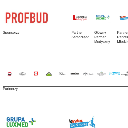
Sponsorzy
Partner
Główny
Partne
Samorządowy
Partner
Reprez
Medyczny
Młodzi
Partnerzy