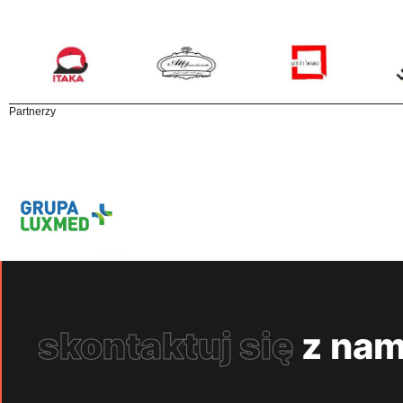
Partnerzy
skontaktuj się
z nam