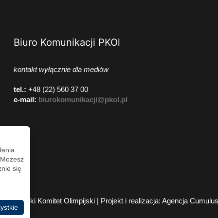
Biuro Komunikacji PKOl
kontakt wyłącznie dla mediów
tel.:
+48 (22) 560 37 00
e-mail:
biurokomunikacji@pkol.pl
łania
. Możesz
nie się
2026 Polski Komitet Olimpijski | Projekt i realizacja:
Agencja Cumulu
ystkie