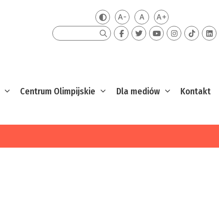
A-
A
A+
Zmień kontrast
Mniejsza czcionka
Domyślna czcionka
Większa czcion
Szukaj
Centrum Olimpijskie
Dla mediów
Kontakt