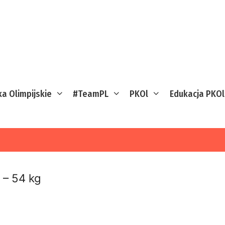
ka Olimpijskie
#TeamPL
PKOl
Edukacja PKOl
 – 54 kg