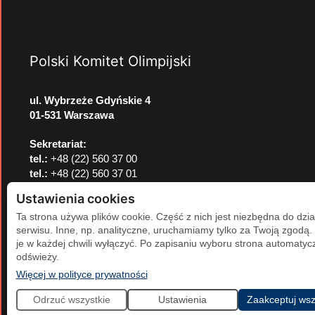
Polski Komitet Olimpijski
ul. Wybrzeże Gdyńskie 4
01-531 Warszawa
Sekretariat:
tel.:
+48 (22) 560 37 00
tel.:
+48 (22) 560 37 01
e-mail:
pkol@pkol.pl
Ustawienia cookies
Ta strona używa plików cookie. Część z nich jest niezbędna do dzia
serwisu. Inne, np. analityczne, uruchamiamy tylko za Twoją zgodą
je w każdej chwili wyłączyć. Po zapisaniu wyboru strona automatycz
odświeży.
(otwiera się w nowej karcie)
Więcej w polityce prywatności
Odrzuć wszystkie
Ustawienia
Zaakceptuj wsz