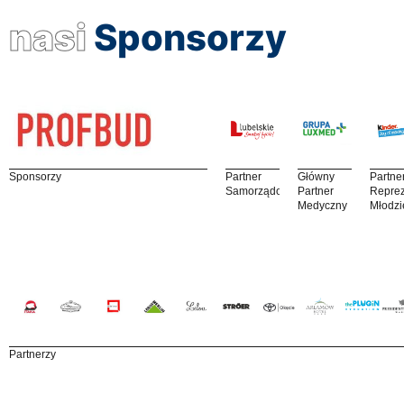
nasi
Sponsorzy
Sponsorzy
Partner
Główny
Partne
Samorządowy
Partner
Reprez
Medyczny
Młodzi
Partnerzy