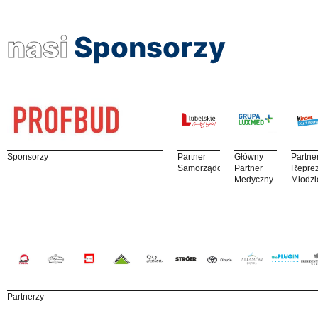
nasi
Sponsorzy
Sponsorzy
Partner
Główny
Partne
Samorządowy
Partner
Reprez
Medyczny
Młodzi
Partnerzy