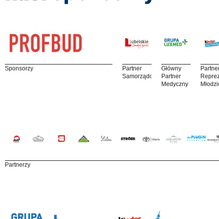
Sponsorzy
Partner
Główny
Partne
Samorządowy
Partner
Reprez
Medyczny
Młodzi
Partnerzy