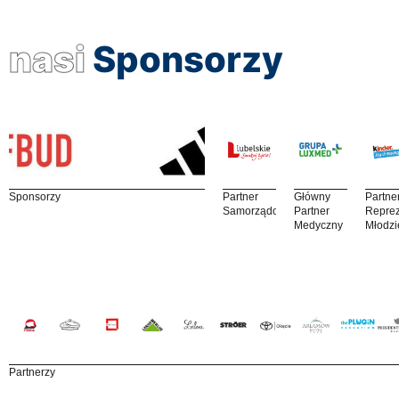
nasi
Sponsorzy
Sponsorzy
Partner
Główny
Partne
Samorządowy
Partner
Reprez
Medyczny
Młodzi
Partnerzy