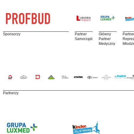
Sponsorzy
Partner
Główny
Partne
Samorządowy
Partner
Reprez
Medyczny
Młodzi
Partnerzy