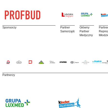
Sponsorzy
Partner
Główny
Partne
Samorządowy
Partner
Reprez
Medyczny
Młodzi
Partnerzy