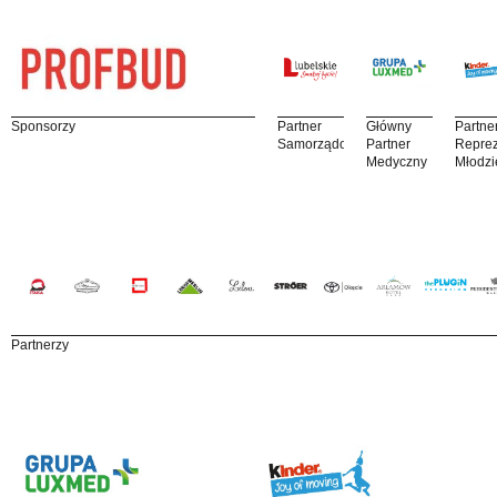
Sponsorzy
Partner
Główny
Partne
Samorządowy
Partner
Reprez
Medyczny
Młodzi
Partnerzy