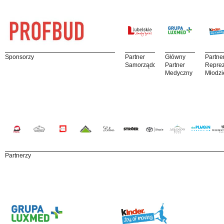
Sponsorzy
Partner
Główny
Partne
Samorządowy
Partner
Reprez
Medyczny
Młodzi
Partnerzy