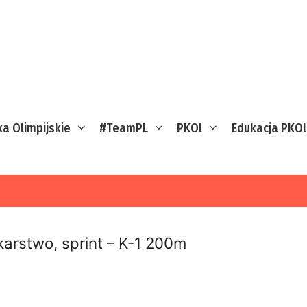
ka Olimpijskie
#TeamPL
PKOl
Edukacja PKOl
karstwo, sprint – K-1 200m