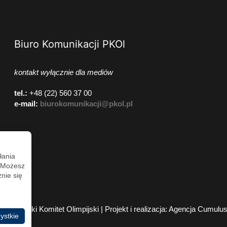
Biuro Komunikacji PKOl
kontakt wyłącznie dla mediów
tel.:
+48 (22) 560 37 00
e-mail:
biurokomunikacji@pkol.pl
łania
. Możesz
nie się
2026 Polski Komitet Olimpijski | Projekt i realizacja:
Agencja Cumulu
ystkie