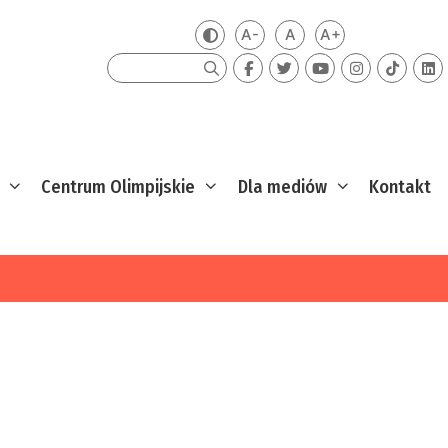
A-
A
A+
Zmień kontrast
Mniejsza czcionka
Domyślna czcionka
Większa czcion
Szukaj
Centrum Olimpijskie
Dla mediów
Kontakt