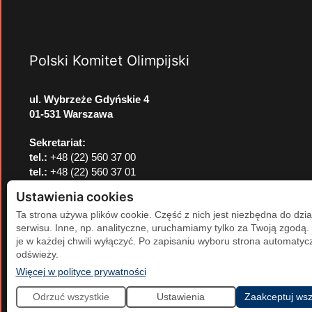
Polski Komitet Olimpijski
ul. Wybrzeże Gdyńskie 4
01-531 Warszawa
Sekretariat:
tel.:
+48 (22) 560 37 00
tel.:
+48 (22) 560 37 01
e-mail:
pkol@pkol.pl
Ustawienia cookies
Ta strona używa plików cookie. Część z nich jest niezbędna do dzia
serwisu. Inne, np. analityczne, uruchamiamy tylko za Twoją zgodą
je w każdej chwili wyłączyć. Po zapisaniu wyboru strona automatycz
odświeży.
(otwiera się w nowej karcie)
Więcej w polityce prywatności
Odrzuć wszystkie
Ustawienia
Zaakceptuj wsz