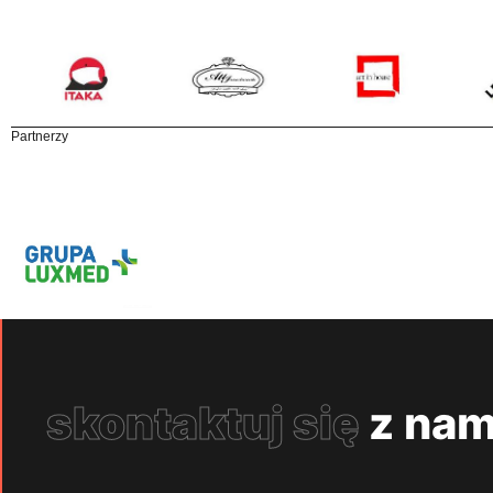
Partnerzy
skontaktuj się
z nam