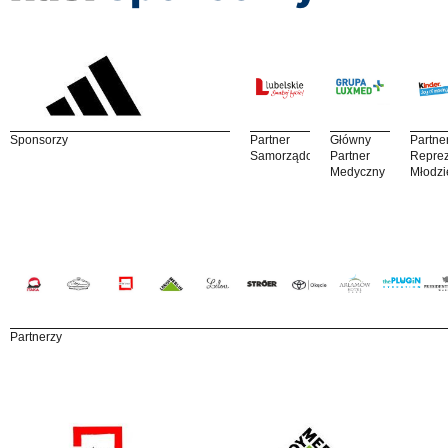
Sponsorzy
Partner
Główny
Partne
Samorządowy
Partner
Reprez
Medyczny
Młodzi
Partnerzy