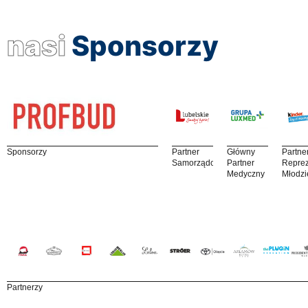
nasi
Sponsorzy
Sponsorzy
Partner
Główny
Partne
Samorządowy
Partner
Reprez
Medyczny
Młodzi
Partnerzy