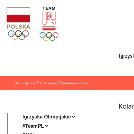
Przejdź do treści
Igrzys
/
/
Strona główna
Konkurencje
Kolarstwo – szosa
Kola
Igrzyska Olimpijskie
#TeamPL