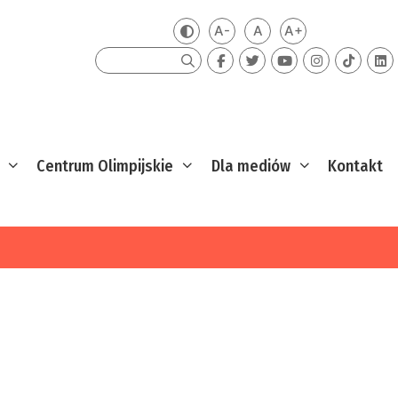
A-
A
A+
Zmień kontrast
Mniejsza czcionka
Domyślna czcionka
Większa czcion
Szukaj
Centrum Olimpijskie
Dla mediów
Kontakt