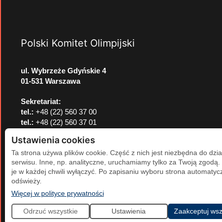
Polski Komitet Olimpijski
ul. Wybrzeże Gdyńskie 4
01-531 Warszawa
Sekretariat:
tel.:
+48 (22) 560 37 00
tel.:
+48 (22) 560 37 01
e-mail:
pkol@pkol.pl
Ustawienia cookies
Ta strona używa plików cookie. Część z nich jest niezbędna do dzia
serwisu. Inne, np. analityczne, uruchamiamy tylko za Twoją zgodą
je w każdej chwili wyłączyć. Po zapisaniu wyboru strona automatycz
odświeży.
(otwiera się w nowej karcie)
Więcej w polityce prywatności
Odrzuć wszystkie
Ustawienia
Zaakceptuj wsz