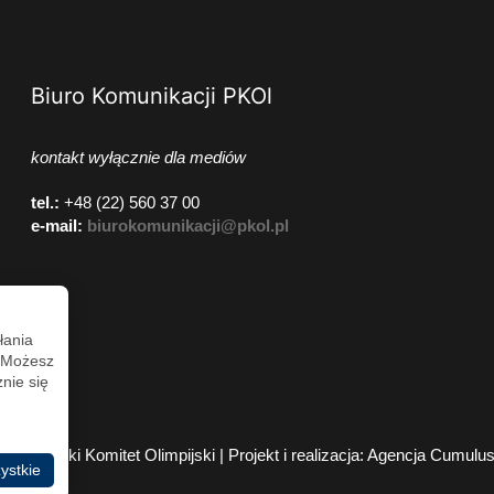
Biuro Komunikacji PKOl
kontakt wyłącznie dla mediów
tel.:
+48 (22) 560 37 00
e-mail:
biurokomunikacji@pkol.pl
łania
. Możesz
nie się
2026 Polski Komitet Olimpijski | Projekt i realizacja:
Agencja Cumulu
ystkie