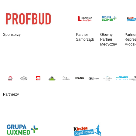
Sponsorzy
Partner
Główny
Partne
Samorządowy
Partner
Reprez
Medyczny
Młodzi
Partnerzy