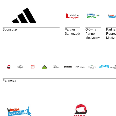
Sponsorzy
Partner
Główny
Partne
Samorządowy
Partner
Reprez
Medyczny
Młodzi
Partnerzy