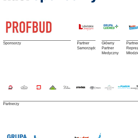
Sponsorzy
Partner
Główny
Partne
Samorządowy
Partner
Reprez
Medyczny
Młodzi
Partnerzy