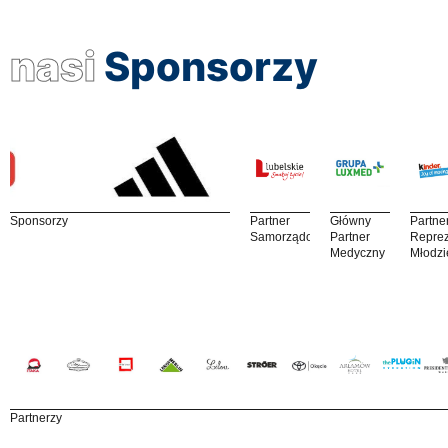
nasi
Sponsorzy
Sponsorzy
Partner
Główny
Partne
Samorządowy
Partner
Reprez
Medyczny
Młodzi
Partnerzy