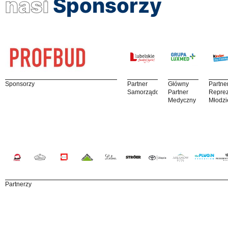
nasi
Sponsorzy
Sponsorzy
Partner
Główny
Partne
Samorządowy
Partner
Reprez
Medyczny
Młodzi
Partnerzy