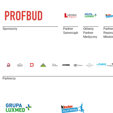
Sponsorzy
Partner
Główny
Partne
Samorządowy
Partner
Reprez
Medyczny
Młodzi
Partnerzy