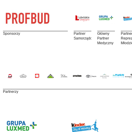
Sponsorzy
Partner
Główny
Partne
Samorządowy
Partner
Reprez
Medyczny
Młodzi
Partnerzy