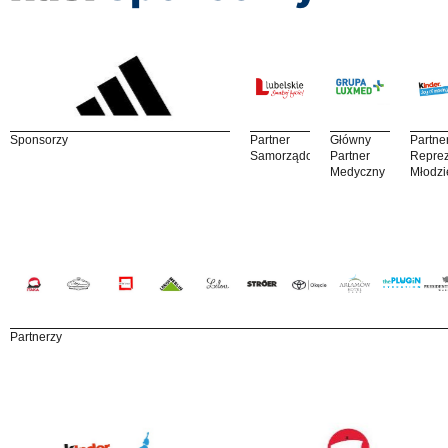
Sponsorzy
Partner
Główny
Partne
Samorządowy
Partner
Reprez
Medyczny
Młodzi
Partnerzy