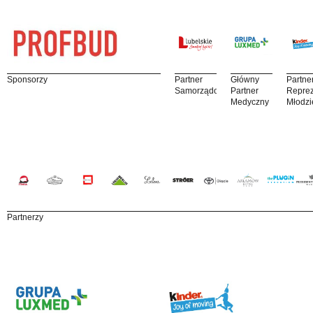
Sponsorzy
Partner
Główny
Partne
Samorządowy
Partner
Reprez
Medyczny
Młodzi
Partnerzy