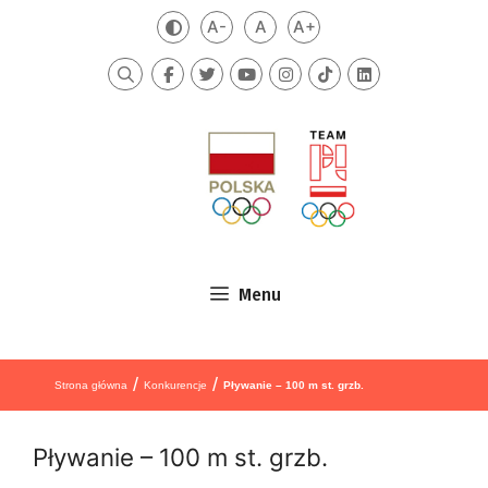
Przejdź do treści
A-
A
A+
Zmień kontrast
Mniejsza czcionka
Domyślna czcionka
Większa czcionka
Szukaj
Menu
/
/
Strona główna
Konkurencje
Pływanie – 100 m st. grzb.
Pływanie – 100 m st. grzb.