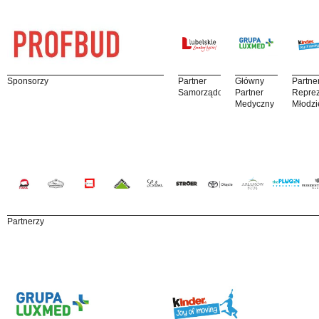
Sponsorzy
Partner
Główny
Partne
Samorządowy
Partner
Reprez
Medyczny
Młodzi
Partnerzy