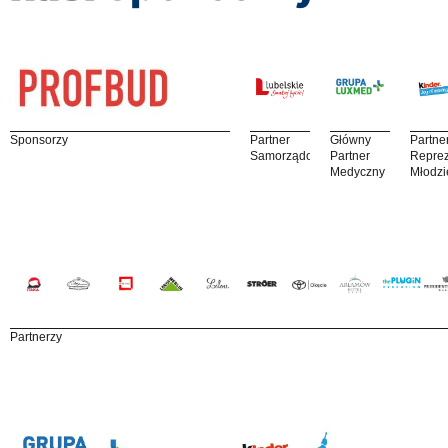
Sponsorzy
Partner
Główny
Partne
Samorządowy
Partner
Reprez
Medyczny
Młodzi
Partnerzy