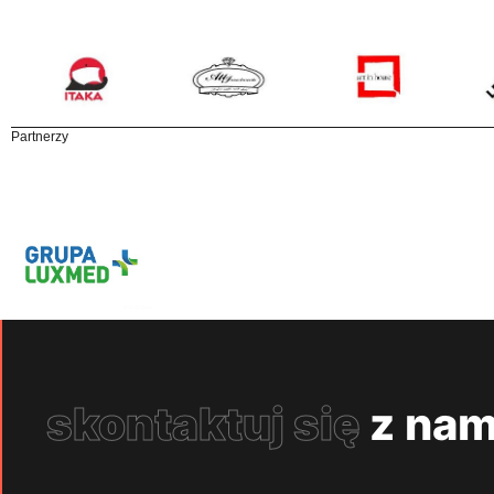
Partnerzy
skontaktuj się
z nam