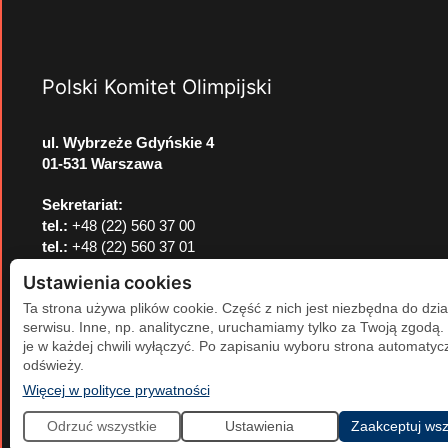
Polski Komitet Olimpijski
ul. Wybrzeże Gdyńskie 4
01-531 Warszawa
Sekretariat:
tel.:
+48 (22) 560 37 00
tel.:
+48 (22) 560 37 01
e-mail:
pkol@pkol.pl
Ustawienia cookies
Ta strona używa plików cookie. Część z nich jest niezbędna do dzia
serwisu. Inne, np. analityczne, uruchamiamy tylko za Twoją zgodą
je w każdej chwili wyłączyć. Po zapisaniu wyboru strona automatycz
odświeży.
(otwiera się w nowej karcie)
Więcej w polityce prywatności
Odrzuć wszystkie
Ustawienia
Zaakceptuj wsz