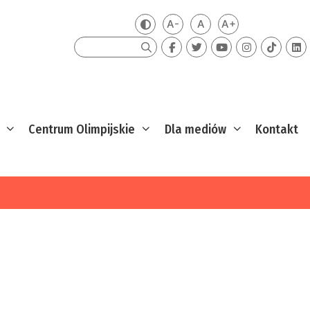
A-
A
A+
Zmień kontrast
Mniejsza czcionka
Domyślna czcionka
Większa czcion
Szukaj
Centrum Olimpijskie
Dla mediów
Kontakt