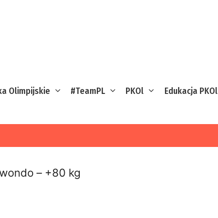
ka Olimpijskie
#TeamPL
PKOl
Edukacja PKOl
wondo – +80 kg