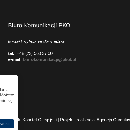
Biuro Komunikacji PKOl
kontakt wyłącznie dla mediów
tel.:
+48 (22) 560 37 00
e-mail:
biurokomunikacji@pkol.pl
łania
. Możesz
nie się
2026 Polski Komitet Olimpijski | Projekt i realizacja:
Agencja Cumulu
ystkie