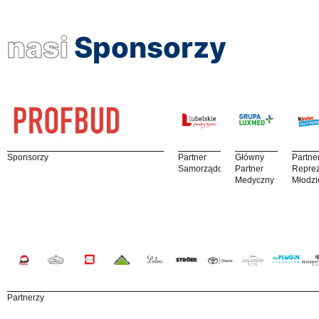
nasi
Sponsorzy
Sponsorzy
Partner
Główny
Partne
Samorządowy
Partner
Reprez
Medyczny
Młodzi
Partnerzy