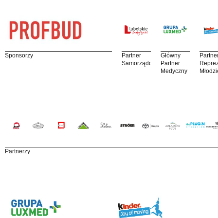
Sponsorzy
Partner
Główny
Partne
Samorządowy
Partner
Reprez
Medyczny
Młodzi
Partnerzy