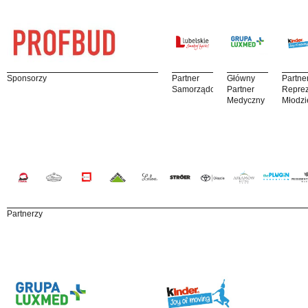
Sponsorzy
Partner
Główny
Partne
Samorządowy
Partner
Reprez
Medyczny
Młodzi
Partnerzy