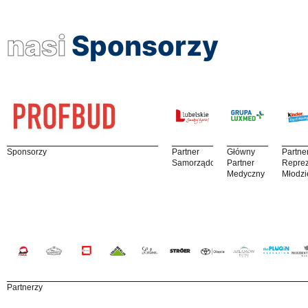
nasi
Sponsorzy
Sponsorzy
Partner
Główny
Partne
Samorządowy
Partner
Reprez
Medyczny
Młodzi
Partnerzy