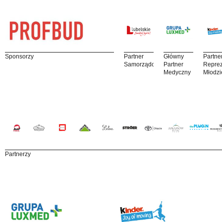
Sponsorzy
Partner
Główny
Partne
Samorządowy
Partner
Reprez
Medyczny
Młodzi
Partnerzy