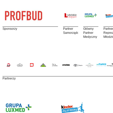
Sponsorzy
Partner
Główny
Partne
Samorządowy
Partner
Reprez
Medyczny
Młodzi
Partnerzy