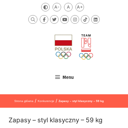
Przejdź do treści
A-
A
A+
Zmień kontrast
Mniejsza czcionka
Domyślna czcionka
Większa czcionka
Szukaj
Menu
/
/
Strona główna
Konkurencje
Zapasy – styl klasyczny – 59 kg
Zapasy – styl klasyczny – 59 kg