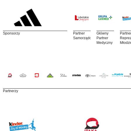
Sponsorzy
Partner
Główny
Partne
Samorządowy
Partner
Reprez
Medyczny
Młodzi
Partnerzy