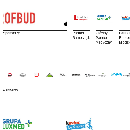
Sponsorzy
Partner
Główny
Partne
Samorządowy
Partner
Reprez
Medyczny
Młodzi
Partnerzy