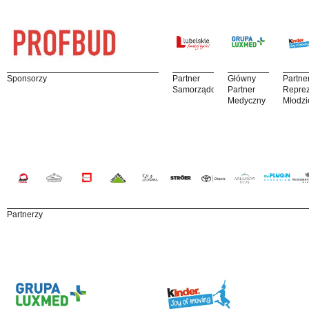
Sponsorzy
Partner
Główny
Partne
Samorządowy
Partner
Reprez
Medyczny
Młodzi
Partnerzy