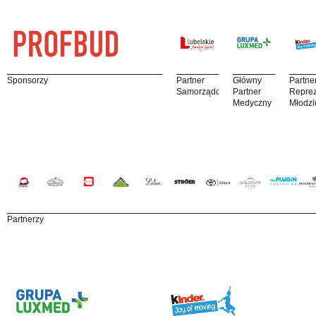
Sponsorzy
Partner
Główny
Partne
Samorządowy
Partner
Reprez
Medyczny
Młodzi
Partnerzy