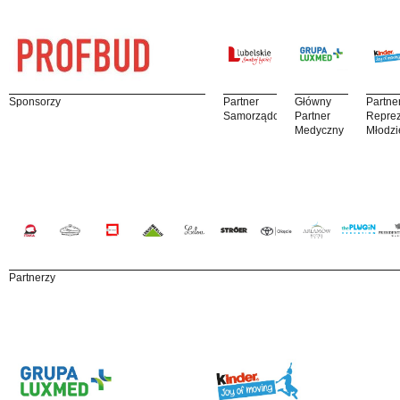
Sponsorzy
Partner
Główny
Partne
Samorządowy
Partner
Reprez
Medyczny
Młodzi
Partnerzy