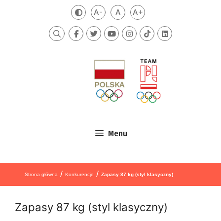
Przejdź do treści
A-
A
A+
Zmień kontrast
Mniejsza czcionka
Domyślna czcionka
Większa czcionka
Szukaj
Menu
/
/
Strona główna
Konkurencje
Zapasy 87 kg (styl klasyczny)
Zapasy 87 kg (styl klasyczny)