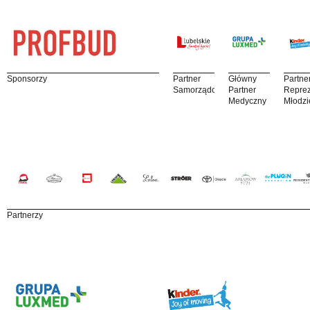
Sponsorzy
Partner
Główny
Partne
Samorządowy
Partner
Reprez
Medyczny
Młodzi
Partnerzy