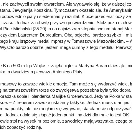
, nie zachwycił swoim otwarciem. Ale wydawało się, że w dalszej czę
tanu, Jewgienija Koszkina. Tymczasem okazało się, że Amerykanin 
i odpowiednio piąty i siedemnasty rezultat. Kibice przecierali oczy z
 czasu. Jednak za chwilę przyszło potwierdzenie. Stolz poza czołową
ł Piotr Michalski (35.20), a na najniższym stopniu podium stanął Ma
czykiem Laurentem Dubreuilem. Obaj pojechali bardzo szybko – mistr
zego kraju brązowy medal imprezy w Tomaszowie Mazowieckim. – Wy
. Wyszło bardzo dobrze, jestem mega dumny z tego medalu. Pierwszy 
e B na 500 m Iga Wojtasik zajęła piąte, a Martyna Baran dziesiąte
uka, a dwudziesta pierwsza Antoniego Pluty.
masowy to zawsze wielkie emocje. Tam może się wydarzyć wiele, ł
lę na tomaszowskim torze do zwycięstwa potrzebna była tylko dobra ta
 poradziła sobie Holenderka Marijke Groenewoud. Jedyna Polka w stawc
jsce. – Z trenerem zawsze ustalamy taktykę. Jednak mass start jest
m na punkty, ale nie mogłam się wyrywać, starałam się odpoczywać
ło. Jednak udało się złapać jeden punkt i na dziś dla mnie to jest OK
wie stoi na wysokim poziomie, zawodnicy mają wszystko, czego potr
ich zobaczyć rodzinę.