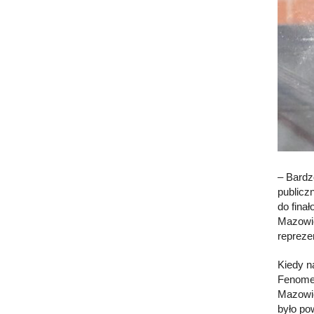
– Bardz
publicz
do fina
Mazowie
reprezen
Kiedy n
Fenomen
Mazowie
było po