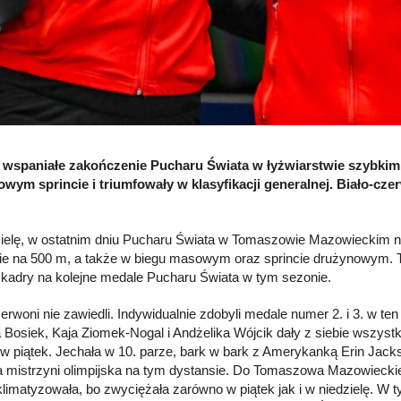
o wspaniałe zakończenie Pucharu Świata w łyżwiarstwie szybki
wym sprincie i triumfowały w klasyfikacji generalnej. Biało-cz
ielę, w ostatnim dniu Pucharu Świata w Tomaszowie Mazowieckim na
e na 500 m, a także w biegu masowym oraz sprincie drużynowym. To
j kadry na kolejne medale Pucharu Świata w tym sezonie.
zerwoni nie zawiedli. Indywidualnie zdobyli medale numer 2. i 3. w te
 Bosiek, Kaja Ziomek-Nogal i Andżelika Wójcik dały z siebie wszystko.
w piątek. Jechała w 10. parze, bark w bark z Amerykanką Erin Jac
a mistrzyni olimpijska na tym dystansie. Do Tomaszowa Mazowieckie
klimatyzowała, bo zwyciężała zarówno w piątek jak i w niedzielę. W