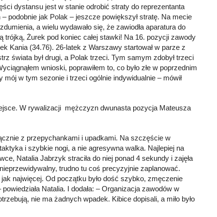
ści dystansu jest w stanie odrobić straty do reprezentanta
– podobnie jak Polak – jeszcze powiększył stratę. Na mecie
e zdumienia, a wielu wydawało się, że zawiodła aparatura do
 trójką, Żurek pod koniec całej stawki! Na 16. pozycji zawody
rek Kania (34.76). 26-latek z Warszawy startował w parze z
z świata był drugi, a Polak trzeci. Tym samym zdobył trzeci
ciągnąłem wnioski, poprawiłem to, co było złe w poprzednim
mój w tym sezonie i trzeci ogólnie indywidualnie – mówił
 miejsce. W rywalizacji mężczyzn dwunasta pozycja Mateusza
ącznie z przepychankami i upadkami. Na szczęście w
ktyka i szybkie nogi, a nie agresywna walka. Najlepiej na
e, Natalia Jabrzyk straciła do niej ponad 4 sekundy i zajęła
 nieprzewidywalny, trudno tu coś precyzyjnie zaplanować.
 jak najwięcej. Od początku było dość szybko, zmęczenie
 – powiedziała Natalia. I dodała: – Organizacja zawodów w
zebują, nie ma żadnych wpadek. Kibice dopisali, a miło było