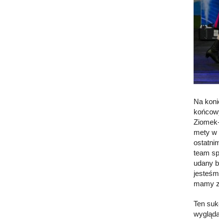
Na koni
końcowy
Ziomek-
mety w 
ostatni
team sp
udany b
jesteśm
mamy zł
Ten suk
wygląda