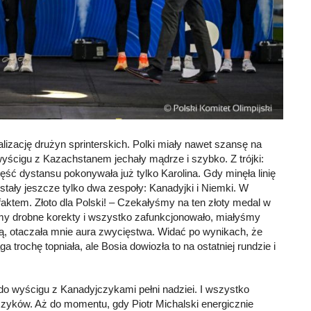
izację drużyn sprinterskich. Polki miały nawet szansę na
wyścigu z Kazachstanem jechały mądrze i szybko. Z trójki:
ść dystansu pokonywała już tylko Karolina. Gdy minęła linię
tały jeszcze tylko dwa zespoły: Kanadyjki i Niemki. W
 faktem. Złoto dla Polski! – Czekałyśmy na ten złoty medal w
my drobne korekty i wszystko zafunkcjonowało, miałyśmy
ą, otaczała mnie aura zwycięstwa. Widać po wynikach, że
ochę topniała, ale Bosia dowiozła to na ostatniej rundzie i
i do wyścigu z Kanadyjczykami pełni nadziei. I wszystko
ńczyków. Aż do momentu, gdy Piotr Michalski energicznie