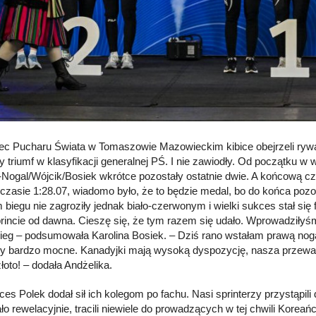
ec Pucharu Świata w Tomaszowie Mazowieckim kibice obejrzeli rywal
 triumf w klasyfikacji generalnej PŚ. I nie zawiodły. Od początku w 
Nogal/Wójcik/Bosiek wkrótce pozostały ostatnie dwie. A końcową czę
czasie 1:28.07, wiadomo było, że to będzie medal, bo do końca pozos
m biegu nie zagroziły jednak biało-czerwonym i wielki sukces stał się
rincie od dawna. Cieszę się, że tym razem się udało. Wprowadziłyś
ieg – podsumowała Karolina Bosiek. – Dziś rano wstałam prawą nog
y bardzo mocne. Kanadyjki mają wysoką dyspozycję, nasza przewaga tr
oto! – dodała Andżelika.
ces Polek dodał sił ich kolegom po fachu. Nasi sprinterzy przystąpil
ło rewelacyjnie, tracili niewiele do prowadzących w tej chwili Korea