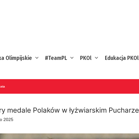
ka Olimpijskie
#TeamPL
PKOl
Edukacja PKOl
ata
ry medale Polaków w łyżwiarskim Pucharze
go 2025