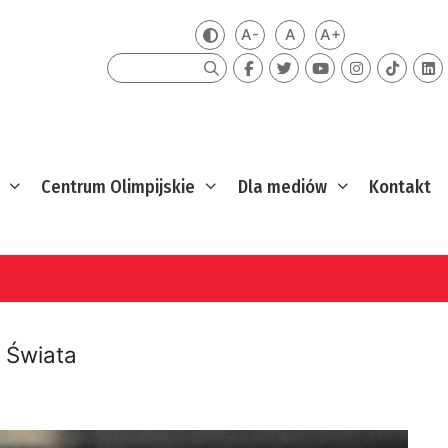
A-
A
A+
Zmień kontrast
Mniejsza czcionka
Domyślna czcionka
Większa czcion
Szukaj
Centrum Olimpijskie
Dla mediów
Kontakt
 Świata