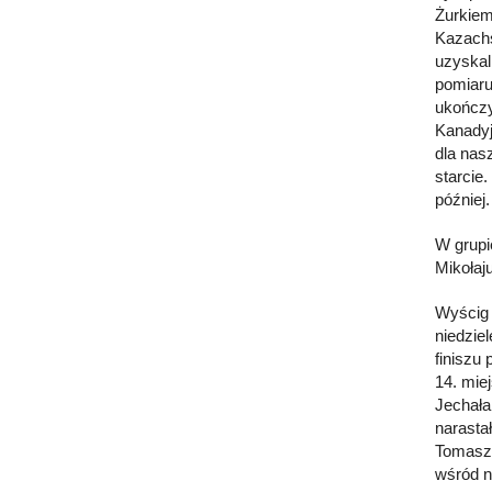
Żurkiem
Kazachs
uzyskal
pomiaru
ukończy
Kanadyj
dla nas
starcie
później.
W grupi
Mikołaj
Wyścig 
niedzie
finiszu
14. mie
Jechała
narasta
Tomaszo
wśród n