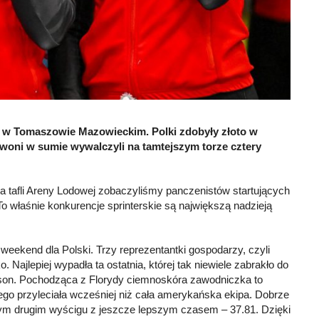
m w Tomaszowie Mazowieckim. Polki zdobyły złoto w
erwoni w sumie wywalczyli na tamtejszym torze cztery
 tafli Areny Lodowej zobaczyliśmy panczenistów startujących
 właśnie konkurencje sprinterskie są największą nadzieją
n weekend dla Polski. Trzy reprezentantki gospodarzy, czyli
 Najlepiej wypadła ta ostatnia, której tak niewiele zabrakło do
kson. Pochodząca z Florydy ciemnoskóra zawodniczka to
go przyleciała wcześniej niż cała amerykańska ekipa. Dobrze
 tym drugim wyścigu z jeszcze lepszym czasem – 37.81. Dzięki