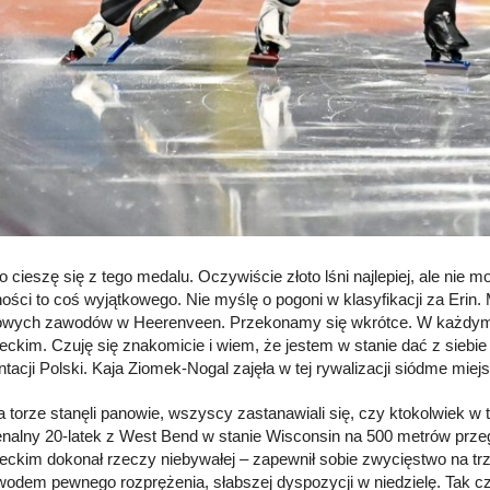
o cieszę się z tego medalu. Oczywiście złoto lśni najlepiej, ale nie
ności to coś wyjątkowego. Nie myślę o pogoni w klasyfikacji za Erin
łowych zawodów w Heerenveen. Przekonamy się wkrótce. W każdym
ckim. Czuję się znakomicie i wiem, że jestem w stanie dać z siebie t
tacji Polski. Kaja Ziomek-Nogal zajęła w tej rywalizacji siódme miejs
a torze stanęli panowie, wszyscy zastanawiali się, czy ktokolwiek w
alny 20-latek z West Bend w stanie Wisconsin na 500 metrów przegr
ckim dokonał rzeczy niebywałej – zapewnił sobie zwycięstwo na trz
wodem pewnego rozprężenia, słabszej dyspozycji w niedzielę. Tak cz