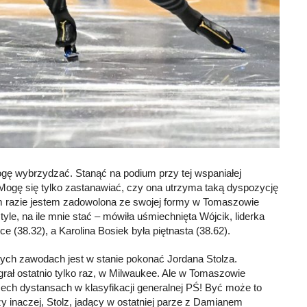
 mogę wybrzydzać. Stanąć na podium przy tej wspaniałej
. Mogę się tylko zastanawiać, czy ona utrzyma taką dyspozycję
 razie jestem zadowolona ze swojej formy w Tomaszowie
yle, na ile mnie stać – mówiła uśmiechnięta Wójcik, liderka
ce (38.32), a Karolina Bosiek była piętnasta (38.62).
 tych zawodach jest w stanie pokonać Jordana Stolza.
ał ostatnio tylko raz, w Milwaukee. Ale w Tomaszowie
ech dystansach w klasyfikacji generalnej PŚ! Być może to
y inaczej, Stolz, jadący w ostatniej parze z Damianem