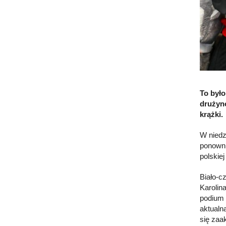
To był
drużyno
krążki.
W niedz
ponowni
polskie
Biało-c
Karolina
podium 
aktualn
się zaa