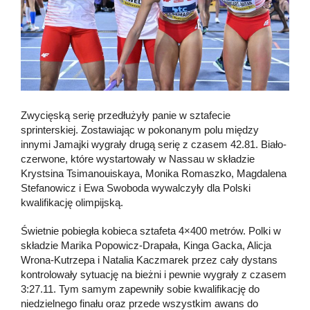
Zwycięską serię przedłużyły panie w sztafecie
sprinterskiej. Zostawiając w pokonanym polu między
innymi Jamajki wygrały drugą serię z czasem 42.81. Biało-
czerwone, które wystartowały w Nassau w składzie
Krystsina Tsimanouiskaya, Monika Romaszko, Magdalena
Stefanowicz i Ewa Swoboda wywalczyły dla Polski
kwalifikację olimpijską.
Świetnie pobiegła kobieca sztafeta 4×400 metrów. Polki w
składzie Marika Popowicz-Drapała, Kinga Gacka, Alicja
Wrona-Kutrzepa i Natalia Kaczmarek przez cały dystans
kontrolowały sytuację na bieżni i pewnie wygrały z czasem
3:27.11. Tym samym zapewniły sobie kwalifikację do
niedzielnego finału oraz przede wszystkim awans do