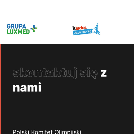
skontaktuj się
z
nami
Polski Komitet Olimpijski