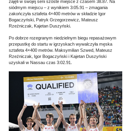
zajęli w swojej serii szóste miejsce z czasem 38.87. Na
siódmym miejscu – z wynikiem 3:05.91 – zmagania
zakończyła sztafeta 4×400 metrów w składzie Igor
Bogaczyński, Patryk Grzegorzewicz, Mateusz
Rzeźniczak, Kajetan Duszyński.
Po dobrze rozegranym niedzielnym biegu repasażowym
przepustkę do startu w igrzyskach wywalczyła męska
sztafeta 4×400 metrów. Maksymilian Szwed, Mateusz
Rzeźniczak, Igor Bogaczyński i Kajetan Duszyński
uzyskali w Nassau czas 3:02.91.