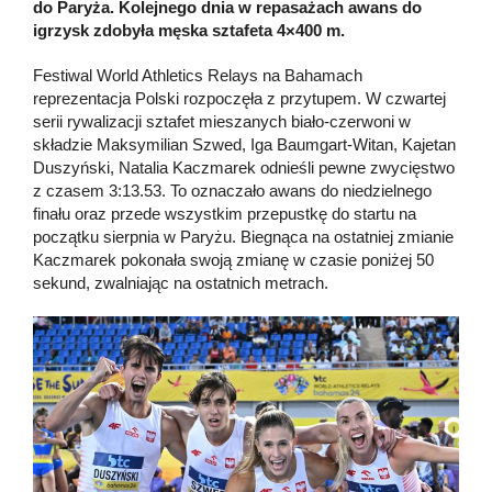
do Paryża. Kolejnego dnia w repasażach awans do
igrzysk zdobyła męska sztafeta 4×400 m.
Festiwal World Athletics Relays na Bahamach
reprezentacja Polski rozpoczęła z przytupem. W czwartej
serii rywalizacji sztafet mieszanych biało-czerwoni w
składzie Maksymilian Szwed, Iga Baumgart-Witan, Kajetan
Duszyński, Natalia Kaczmarek odnieśli pewne zwycięstwo
z czasem 3:13.53. To oznaczało awans do niedzielnego
finału oraz przede wszystkim przepustkę do startu na
początku sierpnia w Paryżu. Biegnąca na ostatniej zmianie
Kaczmarek pokonała swoją zmianę w czasie poniżej 50
sekund, zwalniając na ostatnich metrach.