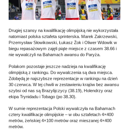
Drugiej szansy na kwalifikację olimpijską nie wykorzystała
natomiast polska sztafeta sprinterska. Marek Zakrzewski,
Przemysław Słowikowski, Łukasz Żok i Oliwer Wdowik w
biegu repasażowym zajęli piąte miejsce z czasem 38.66 i
nie wywalczyli na Bahamach awansu do Paryża.
Polakom pozostaje jeszcze nadzieja na kwalifikację
olimpijską z rankingu. Do wywalczenia są dwa miejsca.
Zdobędą je najszybsze reprezentacje w rankingu na dzień
30 czerwca. W tej chwili w zestawieniu krajów bez awansu
szybsi od nas są Brazylijczycy (38.19), Holendrzy oraz
ekipa Trynidadu i Tobago (po 38.30).
W sumie reprezentacja Polski wywalczyła na Bahamach
cztery kwalifikacje olimpijskie – w obu sztafetach 4×400
metrów, żeńskiej 4×100 metrów oraz mieszanej 4×400
metrów.