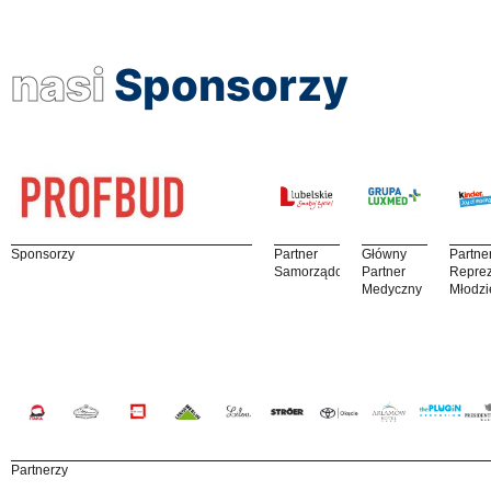
nasi
Sponsorzy
Sponsorzy
Partner
Główny
Partne
Samorządowy
Partner
Reprez
Medyczny
Młodzi
Partnerzy