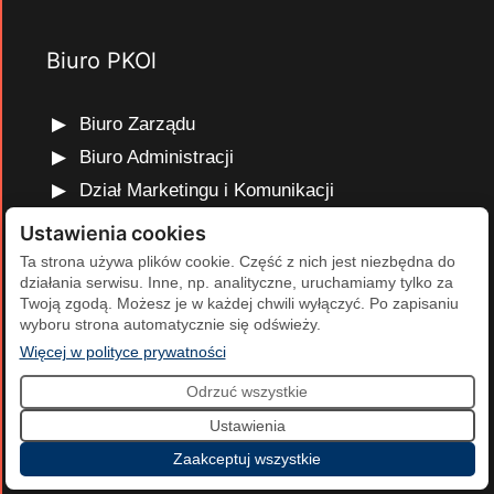
Biuro PKOl
Biuro Zarządu
Biuro Administracji
Dział Marketingu i Komunikacji
Dział Edukacji Olimpijskiej
Ustawienia cookies
Dział Finansów i Kadr
Ta strona używa plików cookie. Część z nich jest niezbędna do
działania serwisu. Inne, np. analityczne, uruchamiamy tylko za
Dział Projektów Olimpijskich
Twoją zgodą. Możesz je w każdej chwili wyłączyć. Po zapisaniu
Dział Programów Rozwojowych
wyboru strona automatycznie się odświeży.
(otwiera się w nowej karcie)
Więcej w polityce prywatności
Odrzuć wszystkie
2026 Polski Komitet Olimpijski | Projekt i realizacja:
Agencja
Ustawienia
Cumulus
.
Zaakceptuj wszystkie