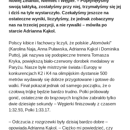
Nowej Zelandii, Niemiec i Węgier. – Popłynęłyśmy
swoją taktyką, zostałyśmy przy niej, trzymałyśmy się jej
i dziś na tyle wystarczyło. Czekałyśmy jeszcze na
ostateczne wyniki, liczyłyśmy, że jednak zobaczymy
nas na trzeciej pozycji, a nie rywalki – mówiła po
starcie Adrianna Kąkol.
Polscy kibice i fachowcy liczyli, że polskie „Atomówki”
(Karolina Naja, Anna Puławska, Adrianna Kąkol i Dominika
Putto), jak nazywa się podopieczne trenera Tomasza
Kryka, powiększą biało-czerwony dorobek medalowy w
Paryżu. Nasze byłe mistrzynie świata i Europy w
konkurencjach K2 i K4 na olimpijskim dystansie 500
metrów wydawały się dobrze przygotowane i gotowe do
walki. Finał pokazał jednak od samego początku, że o
czołową trójkę będzie bardzo trudno. Polki próbowały
gonić, ostatecznie do brązowych krążków zabrakło tylko
dwie dziesiąte sekundy – Węgierki finiszowały z czasem
1:32.93, Polki 1:33.17.
– Odczucia z rozgrzewki były dzisiaj bardzo dobre –
opowiada Adrianna Kąkol. – Ciężko mi powiedzieć, czy