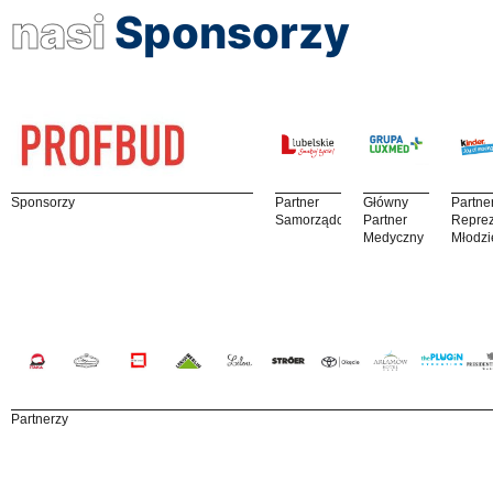
nasi
Sponsorzy
Sponsorzy
Partner
Główny
Partne
Samorządowy
Partner
Reprez
Medyczny
Młodzi
Partnerzy