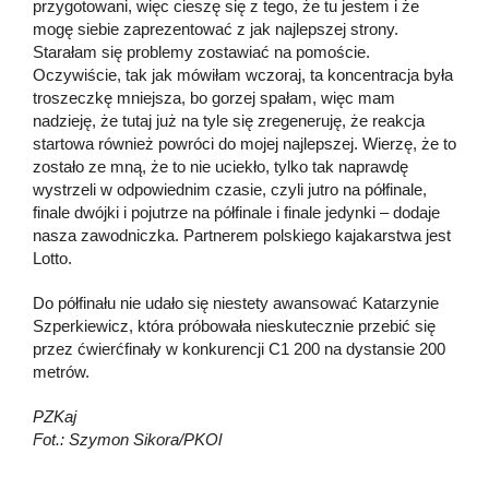
przygotowani, więc cieszę się z tego, że tu jestem i że
mogę siebie zaprezentować z jak najlepszej strony.
Starałam się problemy zostawiać na pomoście.
Oczywiście, tak jak mówiłam wczoraj, ta koncentracja była
troszeczkę mniejsza, bo gorzej spałam, więc mam
nadzieję, że tutaj już na tyle się zregeneruję, że reakcja
startowa również powróci do mojej najlepszej. Wierzę, że to
zostało ze mną, że to nie uciekło, tylko tak naprawdę
wystrzeli w odpowiednim czasie, czyli jutro na półfinale,
finale dwójki i pojutrze na półfinale i finale jedynki – dodaje
nasza zawodniczka. Partnerem polskiego kajakarstwa jest
Lotto.
Do półfinału nie udało się niestety awansować Katarzynie
Szperkiewicz, która próbowała nieskutecznie przebić się
przez ćwierćfinały w konkurencji C1 200 na dystansie 200
metrów.
PZKaj
Fot.: Szymon Sikora/PKOl