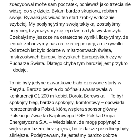
zdecydował może sam początek, ponieważ jako trzecia nie
widzę, co się dzieje. Byłam bardzo skupiona, robiłam
swoje. Rywalki jak widać ten start zrobiły widocznie
szybciej. My popłynęłyśmy swoją taktyką, zostałyśmy
przy niej, trzymałyśmy się jej i dziś na tyle wystarczyło.
Czekałyśmy jeszcze na ostateczne wyniki, liczyłyśmy, że
jednak zobaczymy nas na trzeciej pozycji, a nie rywalki.
Od trzech lat było dobrze w mistrzostwach świata,
mistrzostwach Europy, Igrzyskach Europejskich czy w
Pucharze Świata. Dlatego chyba tym bardziej jest przykro
– dodaje.
To nie były jedyne czwartkowe biało-czerwone starty w
Paryżu. Bardzo pewnie do półfinału awansowała w
konkurencji C1 200 m kobiet Dorota Borowska. – To był
spokojny bieg, bardzo spokojny, komfortowy – opowiada
reprezentantka Polski, którą wspiera sponsor główny
Polskiego Związku Kajakowego PGE Polska Grupa
Energetyczna S.A. – Wiedziałam, że mogę popłynąć z
większym luzem, bez spięcia, bo te dalsze przedbiegi były
silniejsze. Podejrzewam, że jesteśmy bardzo dobrze