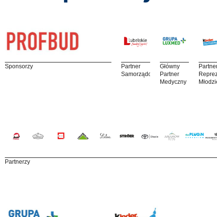
Sponsorzy
Partner
Główny
Partne
Samorządowy
Partner
Reprez
Medyczny
Młodzi
Partnerzy