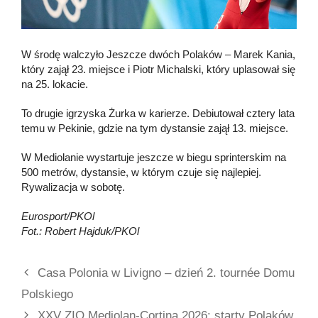
W środę walczyło Jeszcze dwóch Polaków – Marek Kania,
który zajął 23. miejsce i Piotr Michalski, który uplasował się
na 25. lokacie.
To drugie igrzyska Żurka w karierze. Debiutował cztery lata
temu w Pekinie, gdzie na tym dystansie zajął 13. miejsce.
W Mediolanie wystartuje jeszcze w biegu sprinterskim na
500 metrów, dystansie, w którym czuje się najlepiej.
Rywalizacja w sobotę.
Eurosport/PKOl
Fot.: Robert Hajduk/PKOl
Casa Polonia w Livigno – dzień 2. tournée Domu
Polskiego
XXV ZIO Mediolan-Cortina 2026: starty Polaków