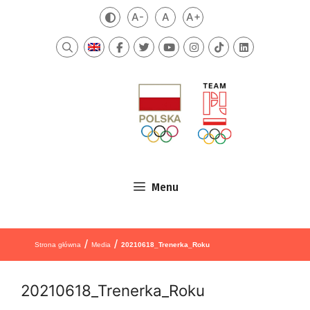
Przejdź do treści
A-
A
A+
Zmień kontrast
Mniejsza czcionka
Domyślna czcionka
Większa czcionka
Szukaj
Menu
/
/
Strona główna
Media
20210618_Trenerka_Roku
20210618_Trenerka_Roku