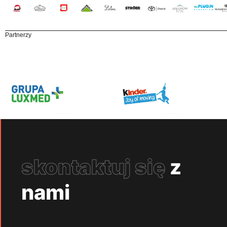
Partnerzy
skontaktuj się
z
nami