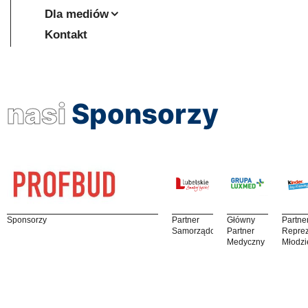
Dla mediów
Kontakt
nasi
Sponsorzy
Sponsorzy
Partner
Główny
Partne
Samorządowy
Partner
Reprez
Medyczny
Młodzi