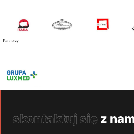
Partnerzy
skontaktuj się
z nam