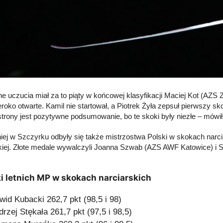
e uczucia miał za to piąty w końcowej klasyfikacji Maciej Kot (AZS
roko otwarte. Kamil nie startował, a Piotrek Żyła zepsuł pierwszy sko
 strony jest pozytywne podsumowanie, bo te skoki były niezłe – mówił
ej w Szczyrku odbyły się także mistrzostwa Polski w skokach narcia
iej. Złote medale wywalczyli Joanna Szwab (AZS AWF Katowice) i
i letnich MP w skokach narciarskich
wid Kubacki 262,7 pkt (98,5 i 98)
drzej Stękała 261,7 pkt (97,5 i 98,5)