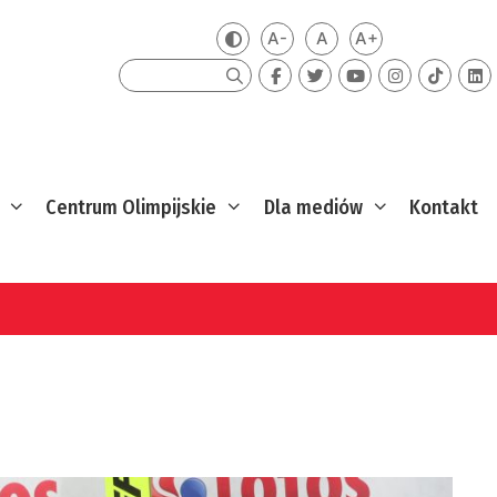
A-
A
A+
Zmień kontrast
Mniejsza czcionka
Domyślna czcionka
Większa czcion
Szukaj
Centrum Olimpijskie
Dla mediów
Kontakt