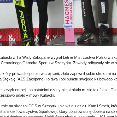
ubacki z TS Wisły Zakopane wygrał Letnie Mistrzostwa Polski w sko
 Centralnego Ośrodka Sportu w Szczyrku. Zawody odbywały się w 
, który prowadził po pierwszej serii, złoto zapewnił sobie skokami n
a Stękałę (AZS Zakopane) i o dwa i pół punktu swojego klubowego 
reszczyk emocji, bo ostatnimi czasy nie skakało mi się tak fajnie. 
częściowo udało – mówił Kubacki.
rsie na skoczni COS w Szczyrku nie wziął udziału Kamil Stoch, który
iślańskie Towarzystwo Sportowe), który uplasował się dopiero na dziew
ej był dopiero osiemnasty. Najdłuższy skok w konkursie – 101 metrów