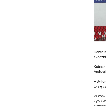
Dawid K
skoczni
Kubacki
Andrzej
– Był d
to się 
W konku
Żyły (W
pierwsz