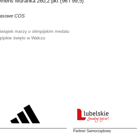
emens Murańka 260,2 pkt (96 i 99,5)
prasowe COS
Świątek marzy o olimpijskim medalu
pijskie święto w Wałczu
Partner Samorządowy