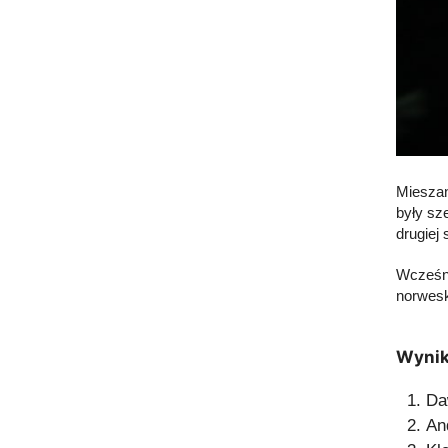
Mieszan
były sze
drugiej
Wcześni
norwesk
Wynik
Da
An