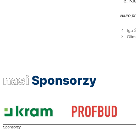
Kl
Biuro 
Iga 
Olim
nasi
Sponsorzy
Sponsorzy