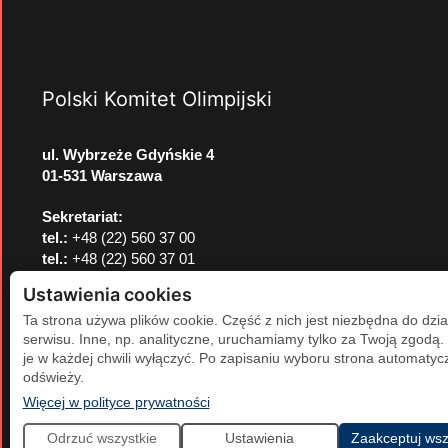
Polski Komitet Olimpijski
ul. Wybrzeże Gdyńskie 4
01-531 Warszawa
Sekretariat:
tel.:
+48 (22) 560 37 00
tel.:
+48 (22) 560 37 01
e-mail:
pkol@pkol.pl
Ustawienia cookies
Ta strona używa plików cookie. Część z nich jest niezbędna do dzia
serwisu. Inne, np. analityczne, uruchamiamy tylko za Twoją zgodą
je w każdej chwili wyłączyć. Po zapisaniu wyboru strona automatycz
odświeży.
(otwiera się w nowej karcie)
Więcej w polityce prywatności
Odrzuć wszystkie
Ustawienia
Zaakceptuj wsz