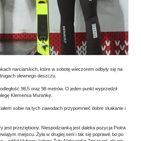
kach narciarskich, które w sobotę wieczorem odbyły się na
strugach ulewnego deszczu.
a odległość 98,5 oraz 98 metrów. O jeden punkt wyprzedził
kolegę Klemensa Murańkę.
Chciałem sobie na tych zawodach przypomnieć dobre skakanie i
 jest przeziębiony. Niespodzianką jest daleka pozycja Piotra
iątym miejscu. Żyła w drugiej serii i tak się poprawił, bo po
 – oddał klubowy kolega Żyły Aleksander Zniszczoł, ale nie