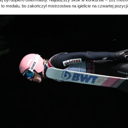
 to medalu, bo zakończył mistrzostwa na igielicie na czwartej pozycji