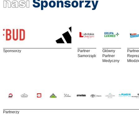
nasi
Sponsorzy
Sponsorzy
Partner
Główny
Partne
Samorządowy
Partner
Reprez
Medyczny
Młodzi
Partnerzy