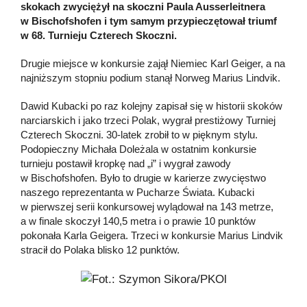
skokach zwyciężył na skoczni Paula Ausserleitnera
w Bischofshofen i tym samym przypieczętował triumf
w 68. Turnieju Czterech Skoczni.
Drugie miejsce w konkursie zajął Niemiec Karl Geiger, a na
najniższym stopniu podium stanął Norweg Marius Lindvik.
Dawid Kubacki po raz kolejny zapisał się w historii skoków
narciarskich i jako trzeci Polak, wygrał prestiżowy Turniej
Czterech Skoczni. 30-latek zrobił to w pięknym stylu.
Podopieczny Michała Doleżala w ostatnim konkursie
turnieju postawił kropkę nad „i” i wygrał zawody
w Bischofshofen. Było to drugie w karierze zwycięstwo
naszego reprezentanta w Pucharze Świata. Kubacki
w pierwszej serii konkursowej wylądował na 143 metrze,
a w finale skoczył 140,5 metra i o prawie 10 punktów
pokonała Karla Geigera. Trzeci w konkursie Marius Lindvik
stracił do Polaka blisko 12 punktów.