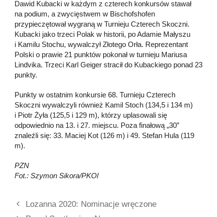
Dawid Kubacki w każdym z czterech konkursów stawał
na podium, a zwycięstwem w Bischofshofen
przypieczętował wygraną w Turnieju Czterech Skoczni.
Kubacki jako trzeci Polak w historii, po Adamie Małyszu
i Kamilu Stochu, wywalczył Złotego Orła. Reprezentant
Polski o prawie 21 punktów pokonał w turnieju Mariusa
Lindvika. Trzeci Karl Geiger stracił do Kubackiego ponad 23
punkty.
Punkty w ostatnim konkursie 68. Turnieju Czterech
Skoczni wywalczyli również Kamil Stoch (134,5 i 134 m)
i Piotr Żyła (125,5 i 129 m), którzy uplasowali się
odpowiednio na 13. i 27. miejscu. Poza finałową „30”
znaleźli się: 33. Maciej Kot (126 m) i 49. Stefan Hula (119
m).
PZN
Fot.: Szymon Sikora/PKOl
Lozanna 2020: Nominacje wręczone