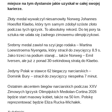
miejsce na tym dystansie jakie uzyskał w całej swojej
karierze.
Złoty medal wywalczył niesamowity Norweg Johannes
Hoesflot Klaebo, który tym samym zdobył szóste złoto
podczas tych igrzysk. To absolutny rekord. Do tej pory ta
sztuka nie udała się żadnego zimowemu olimpijczykowi.
Srebrny medal zawisł na szyi jego rodaka – Martina
Loewstroema Nyengeta, który stracił do zwycięzcy 8.9 s.
Jako trzeci na podium stanął… także Norweg – Emil
Iversen, ale już z ponad 30-sekindową stratą do Klaebo.
Jedyny Polak w stawce 62 biegaczy narciarskich –
Dominik Bury – stracił do zwycięzcy niespełna 7 minut.
Ostatnim akcentem biegów narciarskich podczas XXV
Zimowych Igrzysk Olimpijskich Mediolan-Cortina 2026
będzie start masowy kobiet, także na 50 km. Polskę
reprezentować będzie Eliza Rucka-Michałek.