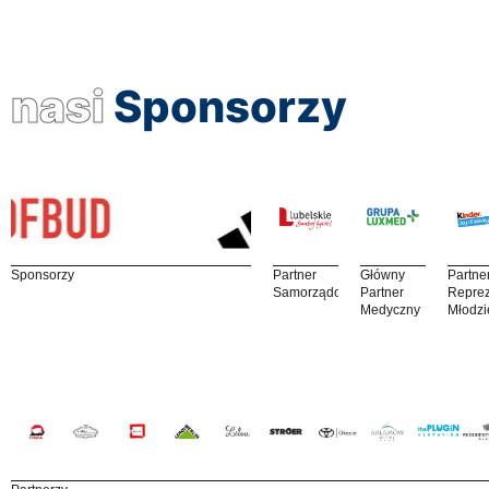
nasi
Sponsorzy
Sponsorzy
Partner
Główny
Partne
Samorządowy
Partner
Reprez
Medyczny
Młodzi