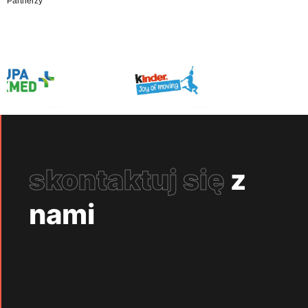
Partnerzy
skontaktuj się
z
nami