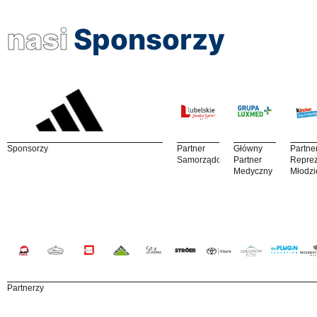
nasi
Sponsorzy
Sponsorzy
Partner
Główny
Partne
Samorządowy
Partner
Reprez
Medyczny
Młodzi
Partnerzy