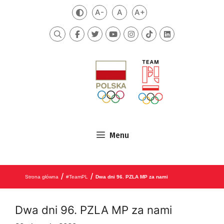
Przejdź do treści
A-
A
A+
Zmień kontrast
Mniejsza czcionka
Domyślna czcionka
Większa czcionka
Szukaj
Menu
/
/
Strona główna
#TeamPL
Dwa dni 96. PZLA MP za nami
Dwa dni 96. PZLA MP za nami