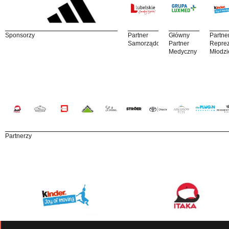
Sponsorzy
Partner
Główny
Partne
Samorządowy
Partner
Reprez
Medyczny
Młodzi
Partnerzy