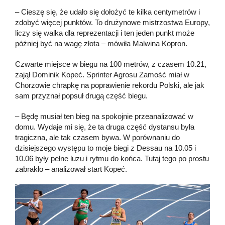
– Cieszę się, że udało się dołożyć te kilka centymetrów i
zdobyć więcej punktów. To drużynowe mistrzostwa Europy,
liczy się walka dla reprezentacji i ten jeden punkt może
później być na wagę złota – mówiła Malwina Kopron.
Czwarte miejsce w biegu na 100 metrów, z czasem 10.21,
zajął Dominik Kopeć. Sprinter Agrosu Zamość miał w
Chorzowie chrapkę na poprawienie rekordu Polski, ale jak
sam przyznał popsuł drugą część biegu.
– Będę musiał ten bieg na spokojnie przeanalizować w
domu. Wydaje mi się, że ta druga część dystansu była
tragiczna, ale tak czasem bywa. W porównaniu do
dzisiejszego występu to moje biegi z Dessau na 10.05 i
10.06 były pełne luzu i rytmu do końca. Tutaj tego po prostu
zabrakło – analizował start Kopeć.