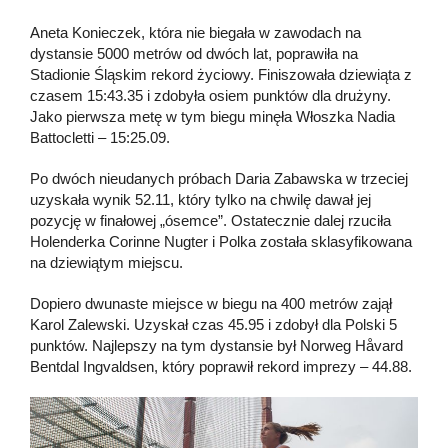
Aneta Konieczek, która nie biegała w zawodach na
dystansie 5000 metrów od dwóch lat, poprawiła na
Stadionie Śląskim rekord życiowy. Finiszowała dziewiąta z
czasem 15:43.35 i zdobyła osiem punktów dla drużyny.
Jako pierwsza metę w tym biegu minęła Włoszka Nadia
Battocletti – 15:25.09.
Po dwóch nieudanych próbach Daria Zabawska w trzeciej
uzyskała wynik 52.11, który tylko na chwilę dawał jej
pozycję w finałowej „ósemce”. Ostatecznie dalej rzuciła
Holenderka Corinne Nugter i Polka została sklasyfikowana
na dziewiątym miejscu.
Dopiero dwunaste miejsce w biegu na 400 metrów zajął
Karol Zalewski. Uzyskał czas 45.95 i zdobył dla Polski 5
punktów. Najlepszy na tym dystansie był Norweg Håvard
Bentdal Ingvaldsen, który poprawił rekord imprezy – 44.88.