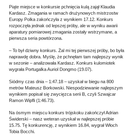
Piąte miejsce w konkursie pchnięcia kulą zajął Klaudia
Kardasz. Zmagania w ramach drużynowych mistrzostw
Europy Polka zakończyła z wynikiem 17.12. Konkurs
rozpoczęła jednak od lepszej próby, ale w wyniku awarii
aparatury pomiarowej zmagania zostały wstrzymane, a
pierwsza seria powtórzona.
– To był dziwny konkurs. Żal mi tej pierwszej próby, bo była
naprawdę dobra. Myślę, że pchnęłam tam najlepszy wynik
w sezonie – analizowała Kardasz. Konkurs kulomiotek
wygrała Portugalka Auriol Dongmo (19.07).
Siódmy czas dnia – 1:47.18 – uzyskał w biegu na 800
metrów Mateusz Borkowski. Niespodziewanie najlepszym
wynikiem popisał się zwycięzca serii B, czyli Szwajcar
Ramon Wipfli (1:46.73).
Na ósmym miejscu konkurs trójskoku zakończył Adrian
Świderski – nasz weteran uzyskał w najlepszej próbie
15.75. Tę konkurencję, z wynikiem 16.84, wygrał Włoch
Tobia Bocchi.