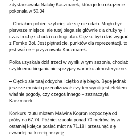
zdystansowała Natalię Kaczmarek, która jedno okrążenie
pokonała w 50.34.
– Chciałam pobiec szybciej, ale się nie udało. Mogło być
pierwsze miejsce, ale tutaj biega się głównie dla drużyny i
czas trochę schodzi na drugi plan. Ciężko było dziś wygrać
z Femke Bol. Jest piętnaście. punktów dla reprezentacji, to
jest ważne – przyznawała Kaczmarek.
Polka uzyskała dziś trzeci w wynik w tym sezonie, chociaż
szybkiemu bieganiu nie sprzyjały warunku atmosferyczne.
– Ciężko się tutaj oddycha i ciężko się biegło. Będę jednak
jeszcze musiała przenalizować czy ten wynik jest efektem
właśnie pogody, czy czegoś innego – zaznaczyła
Kaczmarek.
Konkurs rzutu młotem Malwina Kopron rozpoczęła od
próby na 67.74. Później rzucała ponad 70 metrów, by w
ostatniej kolejce posłać młot na 71.18 i przesunąć się
czwartej na trzecią pozycję.