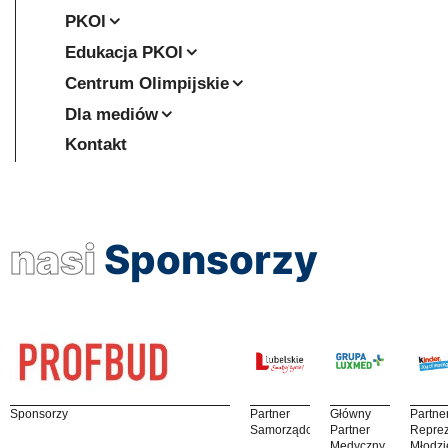
PKOl
Edukacja PKOl
Centrum Olimpijskie
Dla mediów
Kontakt
nasi
Sponsorzy
Sponsorzy
Partner
Główny
Partne
Samorządowy
Partner
Reprez
Medyczny
Młodzi