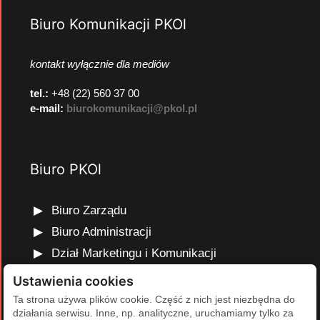
Biuro Komunikacji PKOl
kontakt wyłącznie dla mediów
tel.:
+48 (22) 560 37 00
e-mail:
biurokomunikacji@pkol.pl
Biuro PKOl
Biuro Zarządu
Biuro Administracji
Dział Marketingu i Komunikacji
Dział Edukacji Olimpijskiej
Ustawienia cookies
Dział Finansów i Kadr
Ta strona używa plików cookie. Część z nich jest niezbędna do
działania serwisu. Inne, np. analityczne, uruchamiamy tylko za
Dział Projektów Olimpijskich