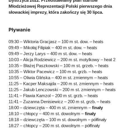
Bystrzyca 2022. Przedstawiamy plan startów
Młodzieżowej Reprezentacji Polski pierwszego dnia
słowackiej imprezy, która zakończy się 30 lipca.
Pływanie
09:30 – Wiktoria Gracjasz – 100 m st. dow. – heats
09:49 – Mikołaj Filipiak – 400 m st. dow. – heats
09:49 – Jerzy Larys – 400 m st. dow. – heats
10:03 – Alicja Rodziewicz – 200 m st. motylkowy – heat 2
10:35 – Błażej Paszkowski – 100 m st. grzeb. – heats
10:35 – Wiktor Pacewicz – 100 m st. grzb. – heats
10:55 – Oliwia Glińska – 400 m st. zmiennym – heats
11:25 – Kacper Maksajda – 200 m st. zmiennym – heats
11:25 – Jakub Lenczowski – 200 m st. zmiennym – heats
11:41 – Flawia Kamzol – 200 m st. grzb. – heats
11:41 – Zuzanna Denisiewicz – 200 m st. grzb. – heats
18:00 – dziewczęta – 400 m st. zmiennym –
finały
18:10 – chłopcy – 400 m st. dowolnym –
finały
18:18 – dziewczęta – 100 m st. dowolnym – półfinały
18:27 – chłopcy – 200 m st. dowolnym – półfinały